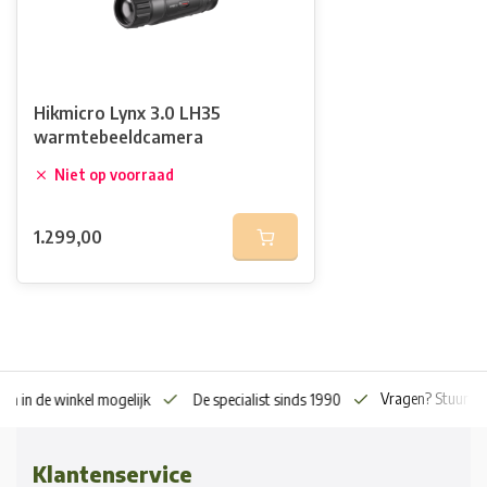
Hikmicro Lynx 3.0 LH35
warmtebeeldcamera
Niet op voorraad
1.299,00
Vragen? Stuur o
en in de winkel mogelijk
De specialist sinds 1990
Klantenservice