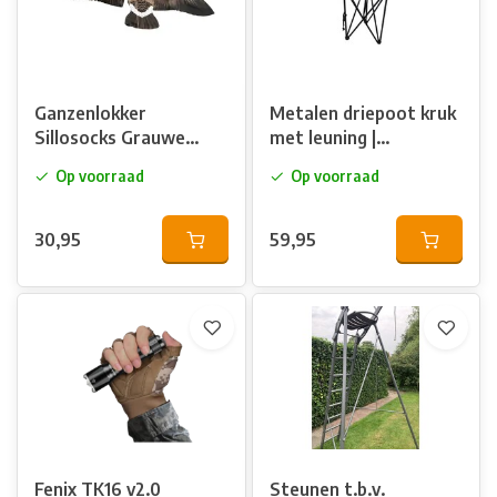
Ganzenlokker
Metalen driepoot kruk
Sillosocks Grauwe
met leuning |
Gans Hypa-Flap
Camouflage
Op voorraad
Op voorraad
30,95
59,95
Fenix TK16 v2.0
Steunen t.b.v.