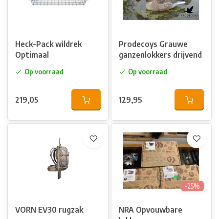
Heck-Pack wildrek
Prodecoys Grauwe
Optimaal
ganzenlokkers drijvend
Op voorraad
Op voorraad
219,05
129,95
-25%
VORN EV30 rugzak
NRA Opvouwbare