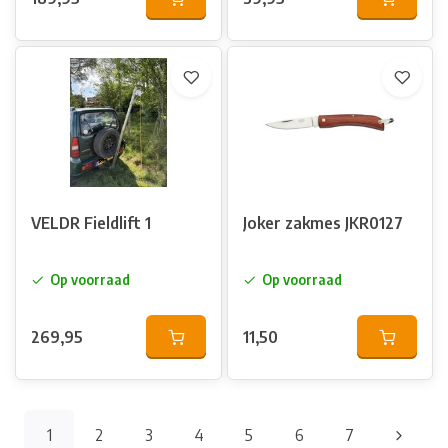
VELDR Fieldlift 1
Joker zakmes JKR0127
Op voorraad
Op voorraad
269,95
11,50
1
2
3
4
5
6
7