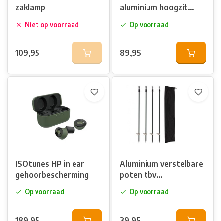
zaklamp
aluminium hoogzit
(vrijstaand maken)
Niet op voorraad
Op voorraad
109,95
89,95
ISOtunes HP in ear
Aluminium verstelbare
gehoorbescherming
poten tbv
camouflagescherm
Op voorraad
Op voorraad
189,95
39,95