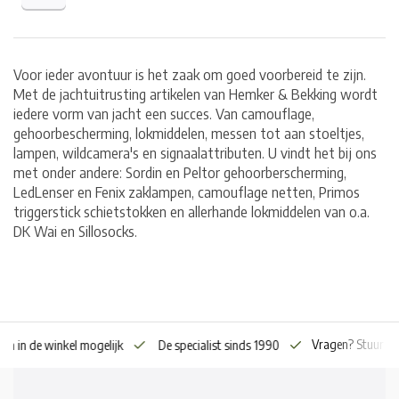
Voor ieder avontuur is het zaak om goed voorbereid te zijn.
Met de jachtuitrusting artikelen van Hemker & Bekking wordt
iedere vorm van jacht een succes. Van camouflage,
gehoorbescherming, lokmiddelen, messen tot aan stoeltjes,
lampen, wildcamera's en signaalattributen. U vindt het bij ons
met onder andere: Sordin en Peltor gehoorberscherming,
LedLenser en Fenix zaklampen, camouflage netten, Primos
triggerstick schietstokken en allerhande lokmiddelen van o.a.
DK Wai en Sillosocks.
Vragen? Stuur o
en in de winkel mogelijk
De specialist sinds 1990