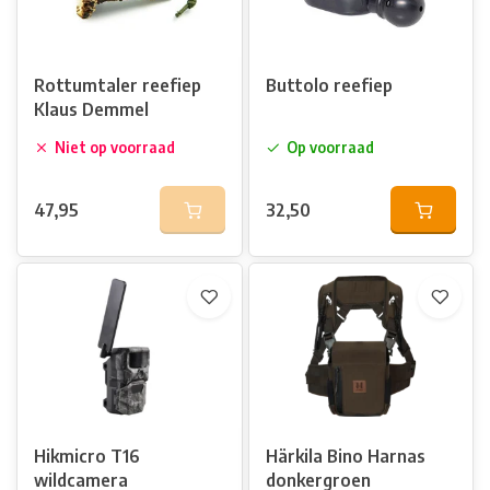
Rottumtaler reefiep
Buttolo reefiep
Klaus Demmel
Niet op voorraad
Op voorraad
47,95
32,50
Hikmicro T16
Härkila Bino Harnas
wildcamera
donkergroen