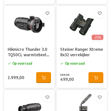
-25%
Hikmicro Thunder 3.0
Steiner Ranger Xtreme
TQ50CL warmtebeeld
8x32 verrekijker
voorzetkijker met LRF
Op voorraad
Op voorraad
669,00
2.999,00
499,00