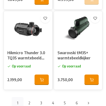
Hikmicro Thunder 3.0
Swarovski tM35+
TQ35 warmtebeeld
warmtebeeldkijker
voorzetkijker
Op voorraad
Op voorraad
2.199,00
3.750,00
1
2
3
4
5
6