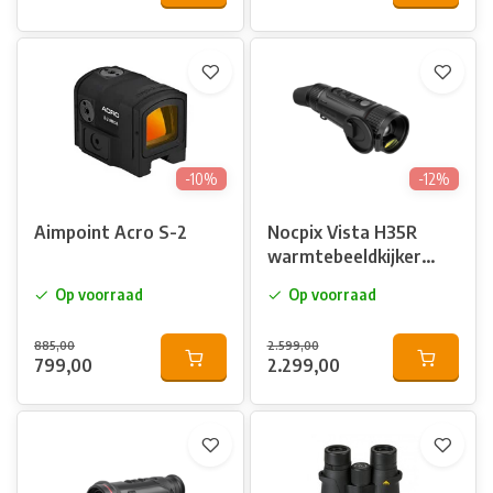
-10%
-12%
Aimpoint Acro S-2
Nocpix Vista H35R
warmtebeeldkijker
met afstandsmeter
Op voorraad
Op voorraad
885,00
2.599,00
799,00
2.299,00