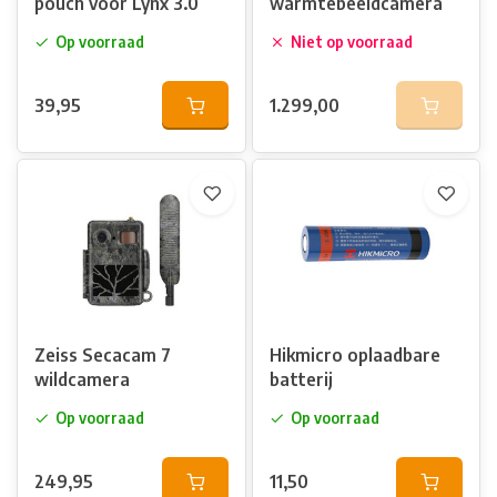
pouch voor Lynx 3.0
warmtebeeldcamera
Op voorraad
Niet op voorraad
39,95
1.299,00
Zeiss Secacam 7
Hikmicro oplaadbare
wildcamera
batterij
Op voorraad
Op voorraad
249,95
11,50