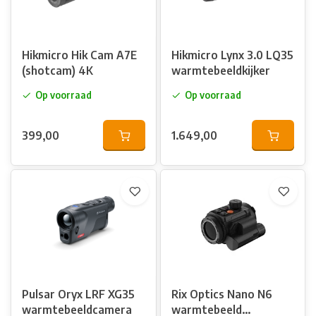
apparaten het beste bij jouw praktijk en portemonnee passen.
We hebben verschillende modellen van Pulsar, Infiray en
HikMicro op voorraad.
Hikmicro Hik Cam A7E
Hikmicro Lynx 3.0 LQ35
(shotcam) 4K
warmtebeeldkijker
Op voorraad
Op voorraad
399,00
1.649,00
Pulsar Oryx LRF XG35
Rix Optics Nano N6
warmtebeeldcamera
warmtebeeld