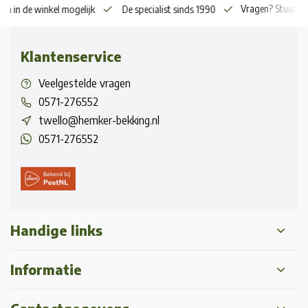
Vragen? Stuur o
en in de winkel mogelijk
De specialist sinds 1990
Klantenservice
Veelgestelde vragen
0571-276552
twello@hemker-bekking.nl
0571-276552
Handige links
Informatie