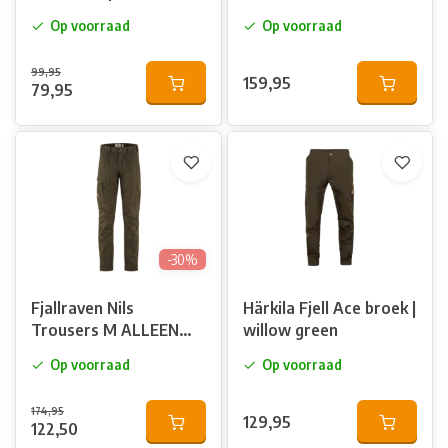
green/Deep brown
Op voorraad
Op voorraad
99,95
159,95
79,95
-30%
Fjallraven Nils
Härkila Fjell Ace broek |
Trousers M ALLEEN
willow green
maat 48 nog!
Op voorraad
Op voorraad
174,95
129,95
122,50