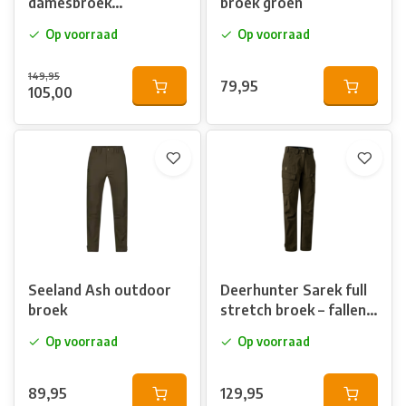
damesbroek
broek groen
Buckwheat brown
Op voorraad
Op voorraad
149,95
79,95
105,00
Seeland Ash outdoor
Deerhunter Sarek full
broek
stretch broek – fallen
leaf
Op voorraad
Op voorraad
89,95
129,95