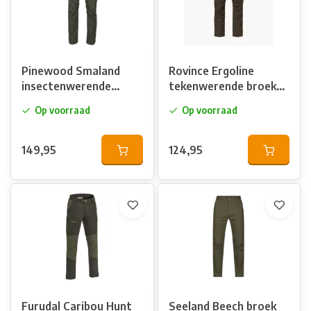
Pinewood Smaland
Rovince Ergoline
insectenwerende
tekenwerende broek
broek - mosgroen
heren
Op voorraad
Op voorraad
149,95
124,95
Furudal Caribou Hunt
Seeland Beech broek