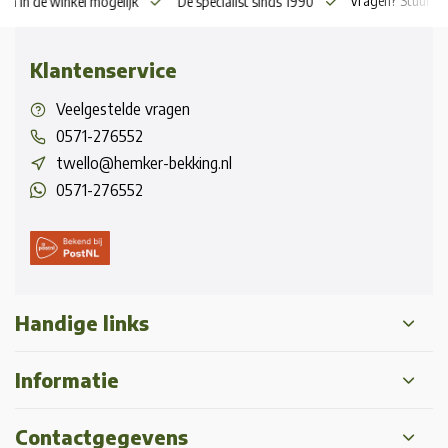
Vragen? Stuur o
en in de winkel mogelijk
De specialist sinds 1990
Klantenservice
Veelgestelde vragen
0571-276552
twello@hemker-bekking.nl
0571-276552
Handige links
Informatie
Contactgegevens