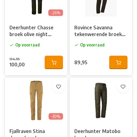
-26%
Deerhunter Chasse
Rovince Savanna
broek olive night
tekenwerende broek
melange
dames
Op voorraad
Op voorraad
134,95
89,95
100,00
-30%
Fjallraven Stina
Deerhunter Matobo