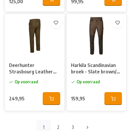
125,00
99,95
Deerhunter
Harkila Scandinavian
Strasbourg Leather
broek - Slate brown/
Boot Broek Chocolate
shadow brown
Op voorraad
Op voorraad
Brown
249,95
159,95
1
2
3