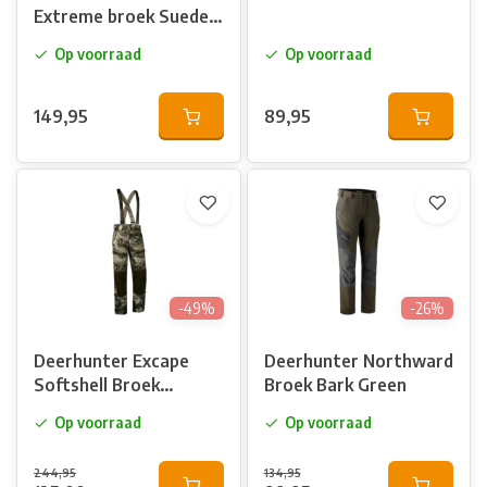
Extreme broek Suede
Brown/D.Olive
Op voorraad
Op voorraad
149,95
89,95
-49%
-26%
Deerhunter Excape
Deerhunter Northward
Softshell Broek
Broek Bark Green
Realtree
Op voorraad
Op voorraad
244,95
134,95