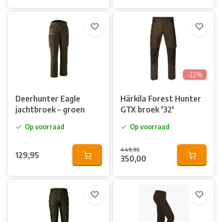
-22%
Deerhunter Eagle
Härkila Forest Hunter
jachtbroek – groen
GTX broek '32'
Op voorraad
Op voorraad
449,95
129,95
350,00