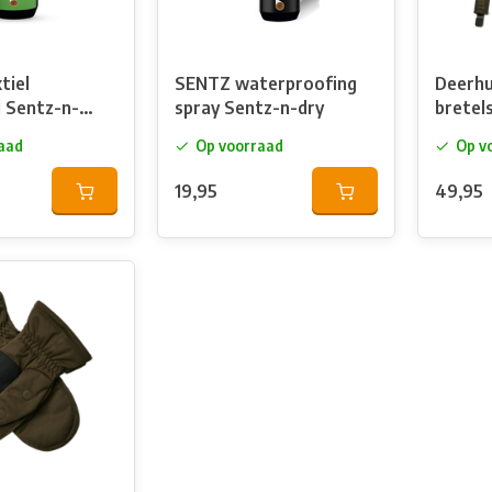
tiel
SENTZ waterproofing
Deerhu
 Sentz-n-
spray Sentz-n-dry
bretels
aad
Op voorraad
Op v
19,95
49,95