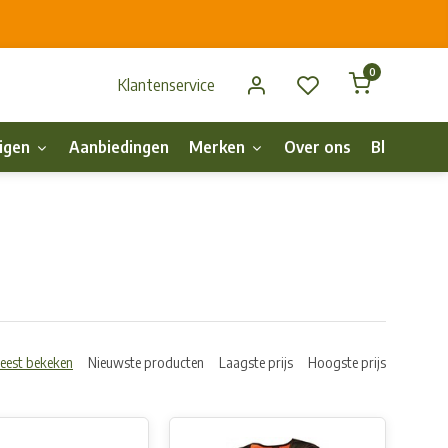
0
Klantenservice
igen
Aanbiedingen
Merken
Over ons
Blog
p
eest bekeken
Nieuwste producten
Laagste prijs
Hoogste prijs