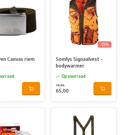
-19%
aven Canvas riem
Somlys Signaalvest -
bodywarmer
oorraad
Op voorraad
79,95
65,00