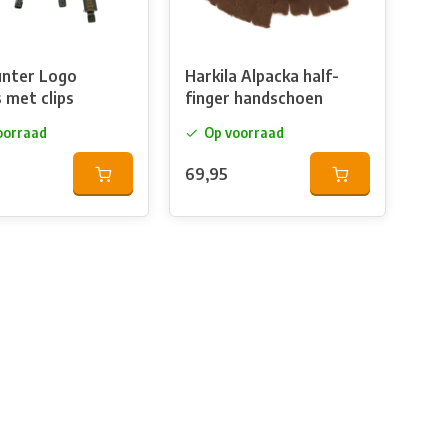
nter Logo
Harkila Alpacka half-
 met clips
finger handschoen
oorraad
Op voorraad
69,95