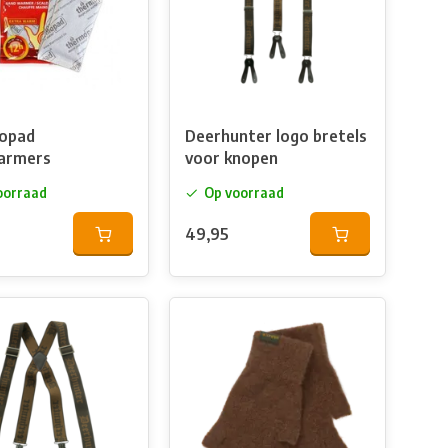
opad
Deerhunter logo bretels
armers
voor knopen
oorraad
Op voorraad
49,95