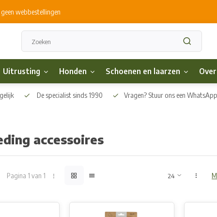
s geen webbestellingen
Uitrusting
Honden
Schoenen en laarzen
Over
elijk
De specialist sinds 1990
Vragen? Stuur ons een WhatsAp
eding accessoires
Pagina 1 van 1
M