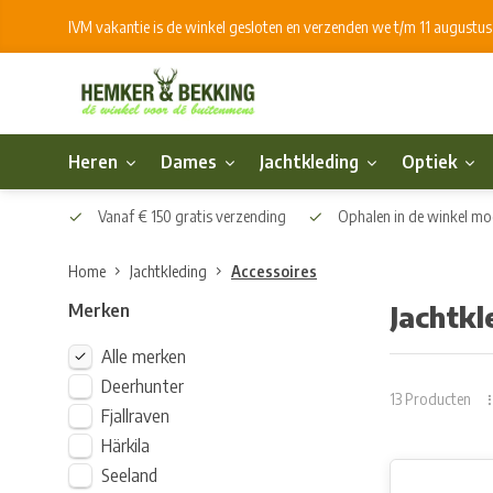
IVM vakantie is de winkel gesloten en verzenden we t/m 11 augustu
Heren
Dames
Jachtkleding
Optiek
Vanaf € 150 gratis verzending
Ophalen in de winkel mog
Home
Jachtkleding
Accessoires
Merken
Jachtkl
Alle merken
Deerhunter
13 Producten
Fjallraven
Härkila
Seeland