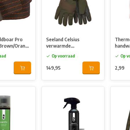
ldboar Pro
Seeland Celsius
Therm
 Brown/Orange
verwarmde
handw
handschoenen
aad
Op voorraad
Op v
149,95
2,99