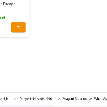
r Excape
aad
Vragen? Stuur ons een WhatsA
gelijk
De specialist sinds 1990