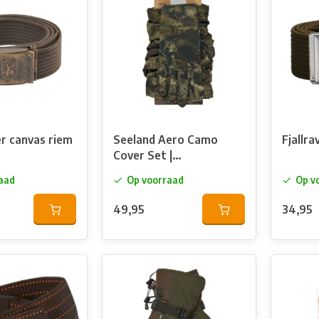
r canvas riem
Seeland Aero Camo
Fjallr
Cover Set |
Handschoenen,
aad
Op voorraad
Op v
nekgaiter
49,95
34,95