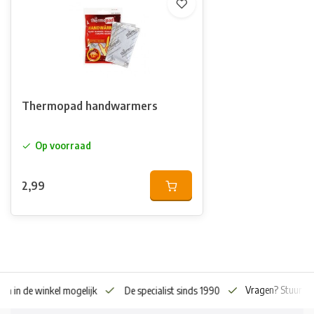
Thermopad handwarmers
Op voorraad
2,99
Vragen? Stuur o
en in de winkel mogelijk
De specialist sinds 1990