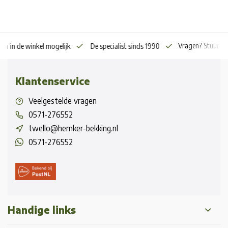
Vragen? Stuur o
en in de winkel mogelijk
De specialist sinds 1990
Klantenservice
Veelgestelde vragen
0571-276552
twello@hemker-bekking.nl
0571-276552
Handige links