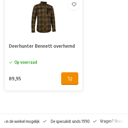
Deerhunter Bennett overhemd
Op voorraad
89,95
Vragen? Stuur o
en in de winkel mogelijk
De specialist sinds 1990