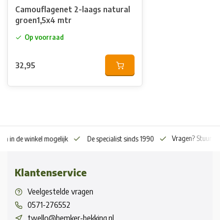
Camouflagenet 2-laags natural
groen1,5x4 mtr
Op voorraad
32,95
Vragen? Stuur o
en in de winkel mogelijk
De specialist sinds 1990
Klantenservice
Veelgestelde vragen
0571-276552
twello@hemker-bekking.nl