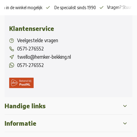
Vragen? Stuur o
en in de winkel mogelijk
De specialist sinds 1990
Klantenservice
Veelgestelde vragen
0571-276552
twello@hemker-bekking.nl
0571-276552
Handige links
Informatie