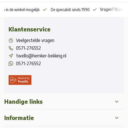
Vragen? Stuur o
en in de winkel mogelijk
De specialist sinds 1990
Klantenservice
Veelgestelde vragen
0571-276552
twello@hemker-bekking.nl
0571-276552
Handige links
Informatie