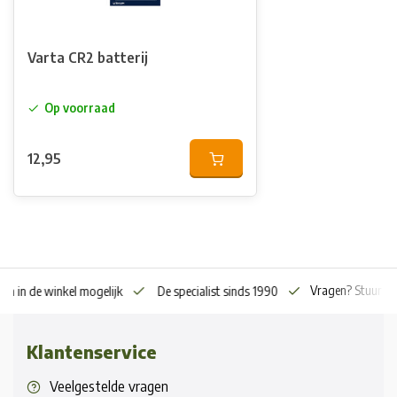
Varta CR2 batterij
Op voorraad
12,95
Vragen? Stuur o
en in de winkel mogelijk
De specialist sinds 1990
Klantenservice
Veelgestelde vragen