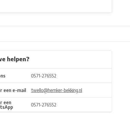
we helpen?
ons
0571-276552
r een e-mail
twello@hemker-bekking.nl
r een
0571-276552
tsApp