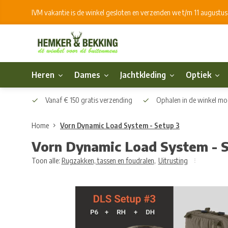
IVM vakantie is de winkel gesloten en verzenden we t/m 11 augustu
Heren
Dames
Jachtkleding
Optiek
Vanaf € 150 gratis verzending
Ophalen in de winkel mog
Home
Vorn Dynamic Load System - Setup 3
Vorn Dynamic Load System - S
Toon alle:
Rugzakken, tassen en foudralen
,
Uitrusting