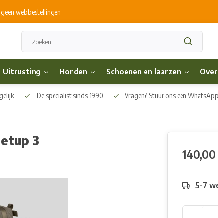
s geen webbestellingen
Uitrusting
Honden
Schoenen en laarzen
Over
elijk
De specialist sinds 1990
Vragen? Stuur ons een WhatsAp
etup 3
140,00
5-7 w