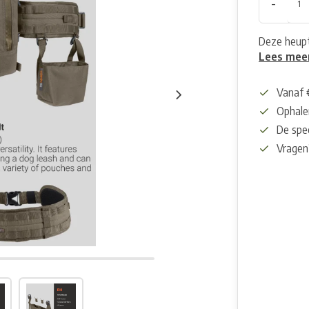
-
Deze heupt
Lees mee
Vanaf 
Ophalen
De spec
Vragen