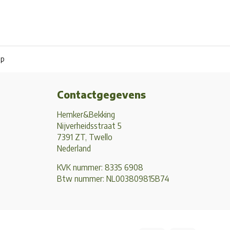
pp
Contactgegevens
Hemker&Bekking
Nijverheidsstraat 5
7391 ZT, Twello
Nederland
KVK nummer: 8335 6908
Btw nummer: NL003809815B74