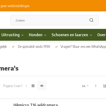
s geen webbestellingen
Uitrusting
Honden
Schoenen en laarzen
Over
elijk
De specialist sinds 1990
Vragen? Stuur ons een WhatsAp
mera's
Pagina 1 van 1
M
Hikmicro T16 wildcamera