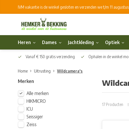
IVM vakantie is de winkel gesloten en verzenden we t/m 11 augustu
Heren
Dames
Jachtkleding
Optiek
Vanaf € 150 gratis verzending
Ophalen in de winkel mog
Home
Uitrusting
Wildcamera's
Merken
Wildca
Alle merken
HIKMICRO
17 Producten
ICU
Seissiger
Zeiss