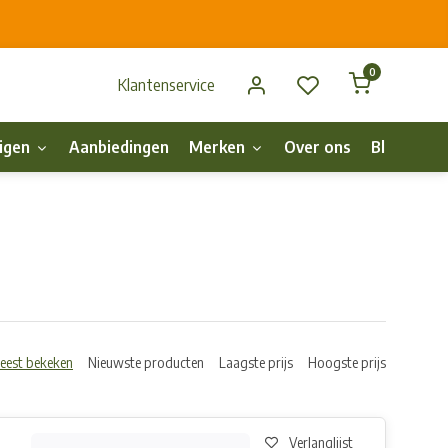
0
Klantenservice
igen
Aanbiedingen
Merken
Over ons
Blog
p
eest bekeken
Nieuwste producten
Laagste prijs
Hoogste prijs
Verlanglijst