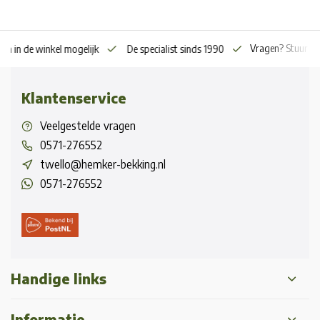
Vragen? Stuur o
en in de winkel mogelijk
De specialist sinds 1990
Klantenservice
Veelgestelde vragen
0571-276552
twello@hemker-bekking.nl
0571-276552
Handige links
Informatie