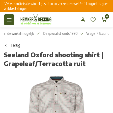
IVM vakantie is de winkel gesloten en verzenden we t/m 11 augustus geen
webbestellingen
0
n in de winkel mogelijk
De specialist sinds 1990
Vragen? Stuur on
Terug
Seeland Oxford shooting shirt |
Grapeleaf/Terracotta ruit