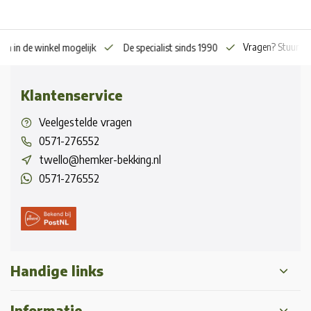
Vragen? Stuur o
en in de winkel mogelijk
De specialist sinds 1990
Klantenservice
Veelgestelde vragen
0571-276552
twello@hemker-bekking.nl
0571-276552
Handige links
Informatie