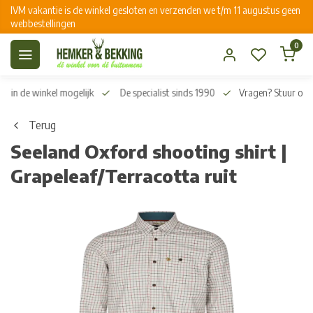
IVM vakantie is de winkel gesloten en verzenden we t/m 11 augustus geen
webbestellingen
0
n in de winkel mogelijk
De specialist sinds 1990
Vragen? Stuur on
Terug
Seeland Oxford shooting shirt |
Grapeleaf/Terracotta ruit