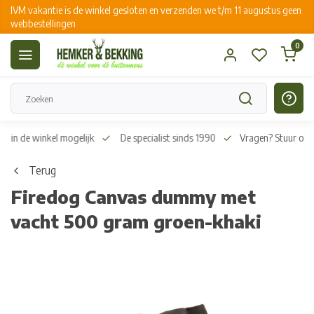
IVM vakantie is de winkel gesloten en verzenden we t/m 11 augustus geen
webbestellingen
0
n in de winkel mogelijk
De specialist sinds 1990
Vragen? Stuur on
Terug
Firedog Canvas dummy met
vacht 500 gram groen-khaki