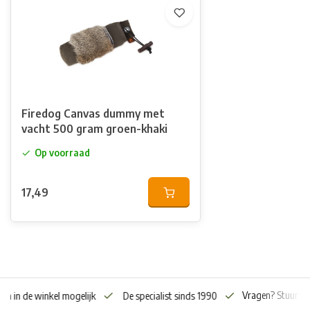
Firedog Canvas dummy met
vacht 500 gram groen-khaki
Op voorraad
17,49
Vragen? Stuur o
en in de winkel mogelijk
De specialist sinds 1990