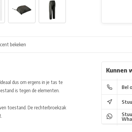
cent bekeken
Kunnen 
 Ideaal dus om ergens in je tas te
Bel 
estand is tegen de elementen.
Stuu
uwen toestand. De rechterbroekzak
Stuu
t.
Wha