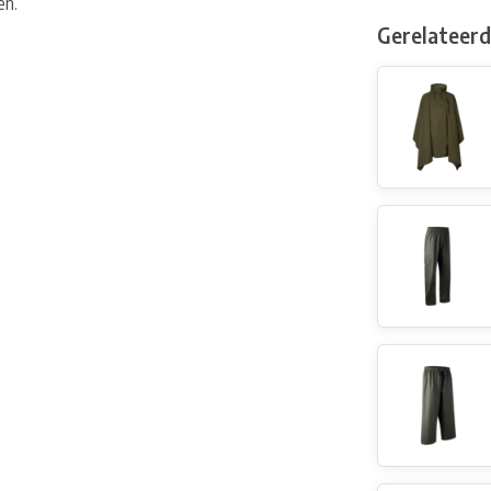
en.
Gerelateer