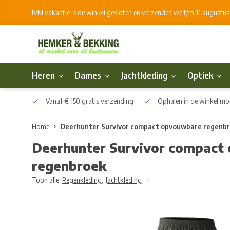
IVM vakantie is de winkel gesloten en verzenden we t/m 11 augustu
Heren
Dames
Jachtkleding
Optiek
Vanaf € 150 gratis verzending
Ophalen in de winkel mog
Home
Deerhunter Survivor compact opvouwbare regenb
Deerhunter Survivor compact
regenbroek
Toon alle:
Regenkleding
,
Jachtkleding