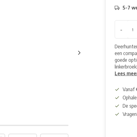
5-7 w
-
Deerhunter
een compa
goede opti
linkerbroek
Lees mee
Vanaf 
Ophalen
De spec
Vragen