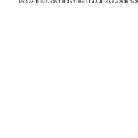
De stof is licht ademend en heeft natuurlijk getapede nad