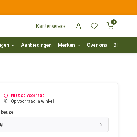
0
Klantenservice
igen
Aanbiedingen
Merken
Over ons
Blog
p
Niet op voorraad
Op voorraad in winkel
 keuze
M/L