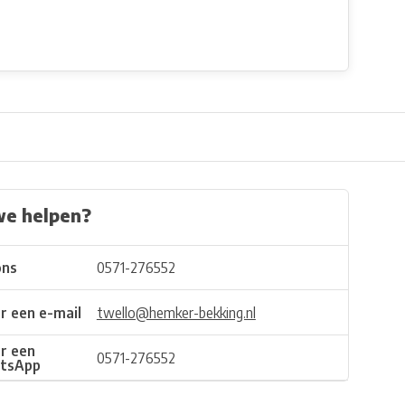
we helpen?
ons
0571-276552
r een e-mail
twello@hemker-bekking.nl
r een
0571-276552
tsApp