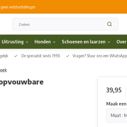
s geen webbestellingen
Uitrusting
Honden
Schoenen en laarzen
Over
elijk
De specialist sinds 1990
Vragen? Stuur ons een WhatsAp
roek
 opvouwbare
39,95
Maak een
Maat : 