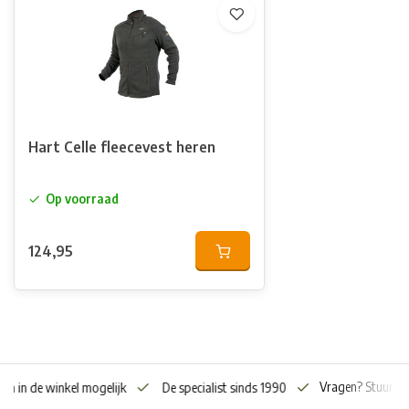
Hart Celle fleecevest heren
Op voorraad
124,95
Vragen? Stuur o
en in de winkel mogelijk
De specialist sinds 1990