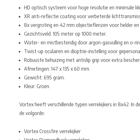
HD optisch systeem voor hoge resolutie en minimale kl
XR anti-reflectie coating voor verbeterde lichttransmiss
8x vergroting en 42 mm objectieflenzen voor helder en s
Gezichtsveld: 105 meter op 1000 meter.
Water- en mistbestendig door argon-gasvulling en o-rin
Twist-up oculairen en dioptrie-instelling voor gepersona
Robuuste behuizing met antislip grip voor extra besche
Afmetingen: 147 x 135 x 60 mm.
Gewicht: 695 gram.
Kleur: Groen.
Vortex heeft verschillende typen verrekijkers in 8x42. In 
de volgorde:
Vortex Crossfire verrekijker