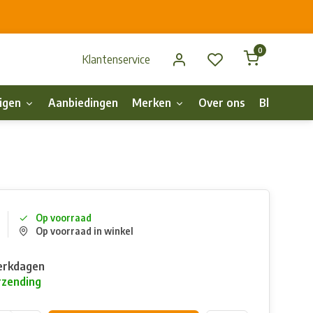
0
Klantenservice
igen
Aanbiedingen
Merken
Over ons
Blog
p
Op voorraad
Op voorraad in winkel
erkdagen
rzending