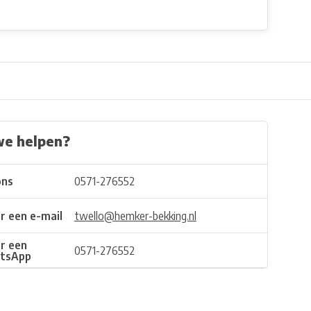
we helpen?
ons
0571-276552
r een e-mail
twello@hemker-bekking.nl
r een
0571-276552
tsApp