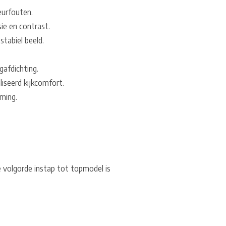
eurfouten.
ie en contrast.
tabiel beeld.
gafdichting.
liseerd kijkcomfort.
rming.
de volgorde instap tot topmodel is