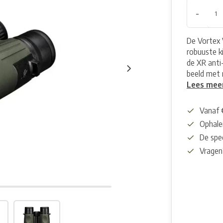
-
De Vortex 
robuuste k
de XR anti-
beeld met 
Lees mee
Vanaf 
Ophalen
De spec
Vragen