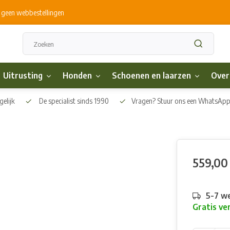
s geen webbestellingen
Uitrusting
Honden
Schoenen en laarzen
Over
elijk
De specialist sinds 1990
Vragen? Stuur ons een WhatsAp
559,00
5-7 w
Gratis ve