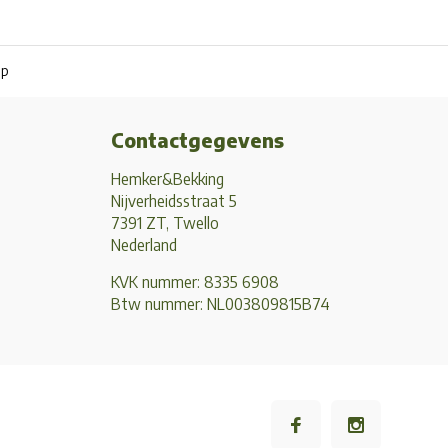
pp
Contactgegevens
Hemker&Bekking
Nijverheidsstraat 5
7391 ZT, Twello
Nederland
KVK nummer: 8335 6908
Btw nummer: NL003809815B74