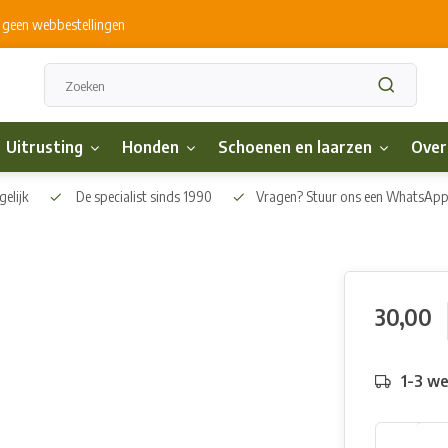
s geen webbestellingen
Uitrusting
Honden
Schoenen en laarzen
Over
elijk
De specialist sinds 1990
Vragen? Stuur ons een WhatsAp
30,00
1-3 w