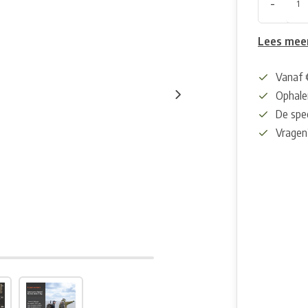
-
Lees mee
Vanaf 
Ophalen
De spec
Vragen