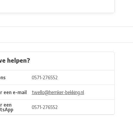
we helpen?
ons
0571-276552
r een e-mail
twello@hemker-bekking.nl
r een
0571-276552
tsApp