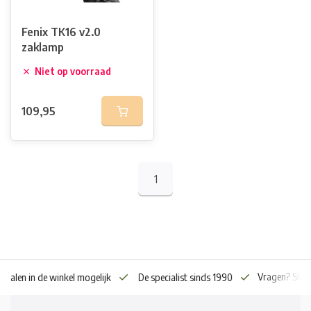
Fenix TK16 v2.0
zaklamp
Niet op voorraad
109,95
1
Vragen? Stuur o
en in de winkel mogelijk
De specialist sinds 1990