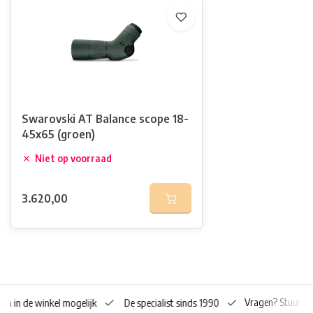
Swarovski AT Balance scope 18-
45x65 (groen)
Niet op voorraad
3.620,00
Vragen? Stuur o
en in de winkel mogelijk
De specialist sinds 1990