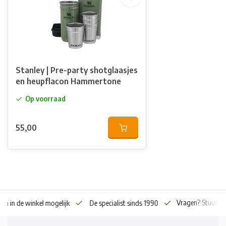
Stanley | Pre-party shotglaasjes
en heupflacon Hammertone
Op voorraad
55,00
Vragen? Stuur o
en in de winkel mogelijk
De specialist sinds 1990