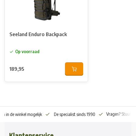
Seeland Enduro Backpack
Op voorraad
189,95
Vragen? Stuur o
en in de winkel mogelijk
De specialist sinds 1990
Klantenservice