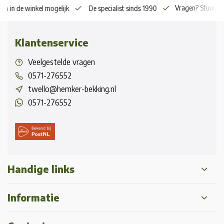
Vragen? Stuur o
en in de winkel mogelijk
De specialist sinds 1990
Klantenservice
Veelgestelde vragen
0571-276552
twello@hemker-bekking.nl
0571-276552
Handige links
Informatie