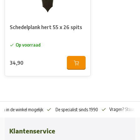
Schedelplank hert 55 x 26 spits
Op voorraad
34,90
Vragen? Stuur o
en in de winkel mogelijk
De specialist sinds 1990
Klantenservice