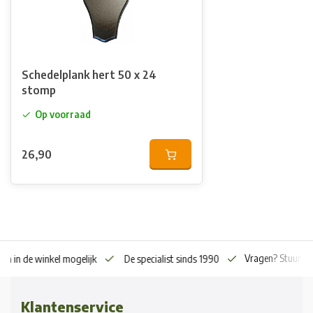
Schedelplank hert 50 x 24
stomp
Op voorraad
26,90
Vragen? Stuur o
en in de winkel mogelijk
De specialist sinds 1990
Klantenservice