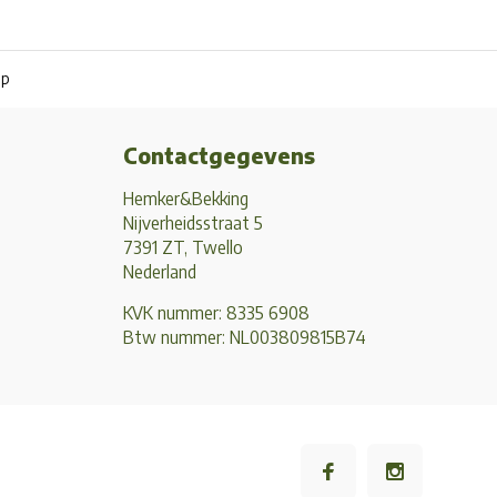
pp
Contactgegevens
Hemker&Bekking
Nijverheidsstraat 5
7391 ZT, Twello
Nederland
KVK nummer: 8335 6908
Btw nummer: NL003809815B74