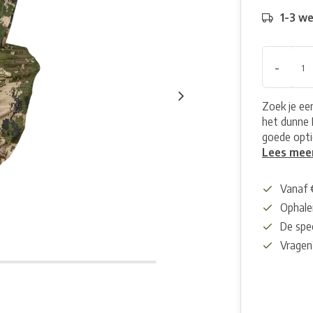
1-3 w
-
Zoek je ee
het dunne 
goede opti
Lees mee
Vanaf 
Ophalen
De spec
Vragen