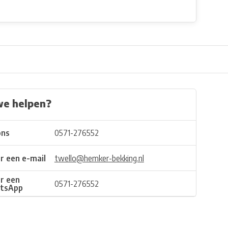
we helpen?
ons
0571-276552
r een e-mail
twello@hemker-bekking.nl
r een
0571-276552
tsApp