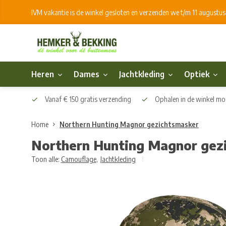
IVM vakantie is de winkel gesloten en verzenden we t/m 11 augustu
Heren
Dames
Jachtkleding
Optiek
Vanaf € 150 gratis verzending
Ophalen in de winkel mog
Home
Northern Hunting Magnor gezichtsmasker
Northern Hunting Magnor gez
Toon alle:
Camouflage
,
Jachtkleding