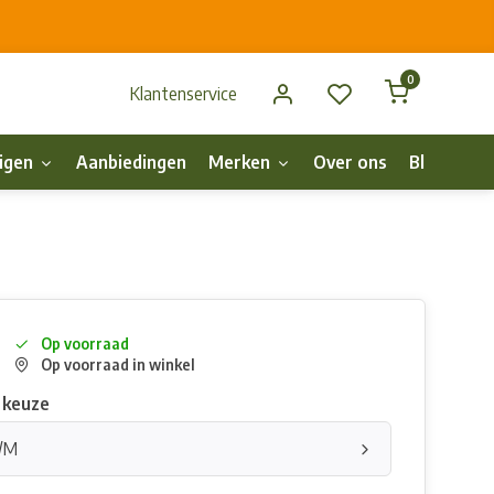
0
Klantenservice
igen
Aanbiedingen
Merken
Over ons
Blog
p
Op voorraad
Op voorraad in winkel
 keuze
S/M