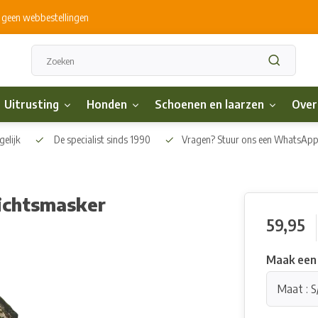
s geen webbestellingen
Uitrusting
Honden
Schoenen en laarzen
Over
elijk
De specialist sinds 1990
Vragen? Stuur ons een WhatsAp
ichtsmasker
59,95
Maak een
Maat : 