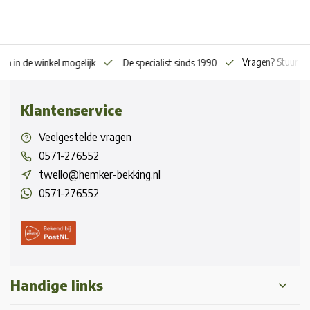
Vragen? Stuur o
en in de winkel mogelijk
De specialist sinds 1990
Klantenservice
Veelgestelde vragen
0571-276552
twello@hemker-bekking.nl
0571-276552
Handige links