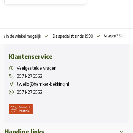
Vragen? Stuur o
en in de winkel mogelijk
De specialist sinds 1990
Klantenservice
Veelgestelde vragen
0571-276552
twello@hemker-bekking.nl
0571-276552
Handige links