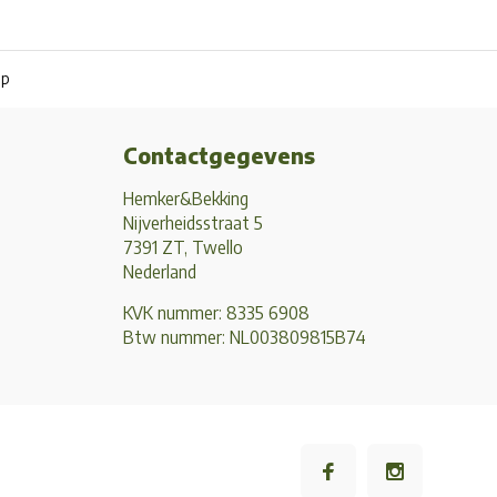
pp
Contactgegevens
Hemker&Bekking
Nijverheidsstraat 5
7391 ZT, Twello
Nederland
KVK nummer: 8335 6908
Btw nummer: NL003809815B74