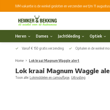
IVM vakantie is de winkel gesloten en verzenden we t/m 11 augustu
Heren
Dames
Jachtkleding
Optiek
Vanaf € 150 gratis verzending
Ophalen in de winkel mog
Home
Lok kraai Magnum Waggle alert
Lok kraai Magnum Waggle ale
Toon alle:
Lokmiddelen en camouflage
,
Uitrusting