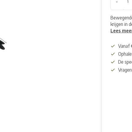
-
Bewegende 
krijgen in d
Lees mee
Vanaf 
Ophalen
De spec
Vragen