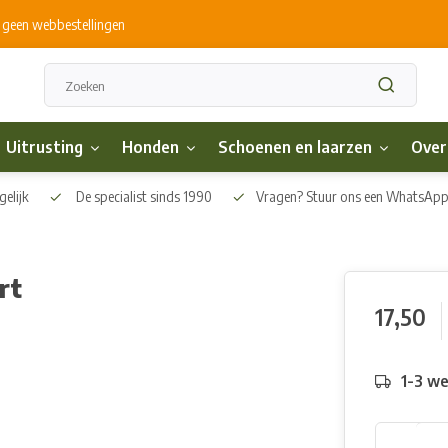
s geen webbestellingen
Uitrusting
Honden
Schoenen en laarzen
Over
elijk
De specialist sinds 1990
Vragen? Stuur ons een WhatsAp
rt
17,50
1-3 w