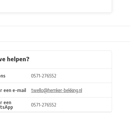
we helpen?
ons
0571-276552
r een e-mail
twello@hemker-bekking.nl
r een
0571-276552
tsApp