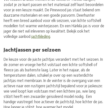
zodat je ze kunt passen en het materiaal zelf kunt beoordelen
voor je een keuze maakt. De Pinewood jas staat bekend om
duurzame materialen en een goede pasvorm. Deerhunter
heeft een breed aanbod voor elk seizoen, van lichte softshell
modellen tot warme winterjassen. En een Härkila jas is voor de
jager die niet wil inleveren op kwaliteit. Bekijk ook het
volledige aanbod
jachtkleding
.
Jachtjassen per seizoen
De keuze voor de juiste jachtjas verandert met het seizoen. In
de zomer en vroege herfst volstaat een lichte softshell of
fleece jas als buitenste laag. Later in het najaar, als de
temperaturen dalen, schakel je over op een waterdichte
jachtjas met membraan. In de winter is de overgang van een
actieve naar een rustigere jachtstijl bepalend voor je jaskeuze:
wie veel loopt kan volstaan met een lichtere jas, wie lang
stilzit heeft een zwaarder geïsoleerd model nodig. Een
handige vuistregel: hoe actiever de jachtstijl, hoe lichter de jas.
Hoe langer je stilzit, hoe warmer het model.