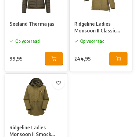
hieronder ons assortiment of neem contact op voor
persoonlijk advies.
Seeland Therma jas
Ridgeline Ladies
Monsoon II Classic
Jacket Teak
Op voorraad
Op voorraad
99,95
244,95
Ridgeline Ladies
Monsoon II Smock