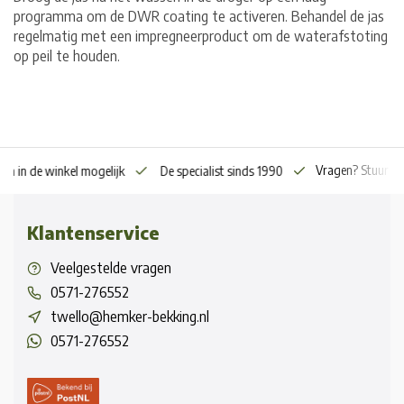
programma om de DWR coating te activeren. Behandel de jas
regelmatig met een impregneerproduct om de waterafstoting
op peil te houden.
Vragen? Stuur o
en in de winkel mogelijk
De specialist sinds 1990
Klantenservice
Veelgestelde vragen
0571-276552
twello@hemker-bekking.nl
0571-276552