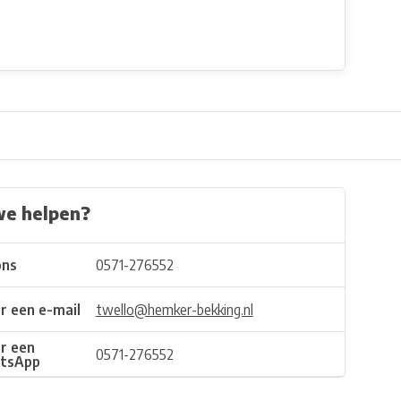
we helpen?
ons
0571-276552
r een e-mail
twello@hemker-bekking.nl
r een
0571-276552
tsApp