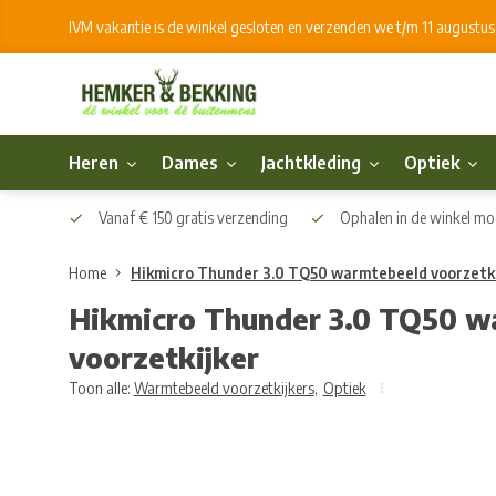
IVM vakantie is de winkel gesloten en verzenden we t/m 11 augustu
Heren
Dames
Jachtkleding
Optiek
Vanaf € 150 gratis verzending
Ophalen in de winkel mog
Home
Hikmicro Thunder 3.0 TQ50 warmtebeeld voorzetki
Hikmicro Thunder 3.0 TQ50 w
voorzetkijker
Toon alle:
Warmtebeeld voorzetkijkers
,
Optiek