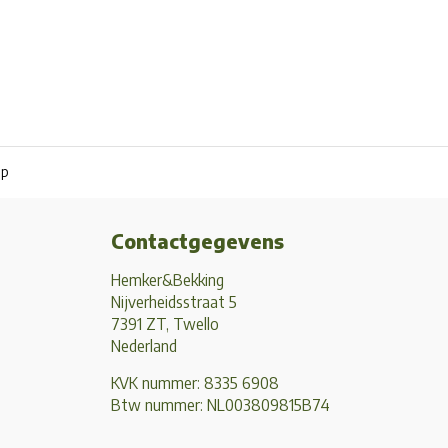
pp
Contactgegevens
Hemker&Bekking
Nijverheidsstraat 5
7391 ZT, Twello
Nederland
KVK nummer: 8335 6908
Btw nummer: NL003809815B74