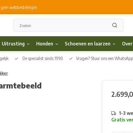
s geen webbestellingen
Uitrusting
Honden
Schoenen en laarzen
Over
elijk
De specialist sinds 1990
Vragen? Stuur ons een WhatsAp
jker
armtebeeld
2.699,
1-3 w
Gratis ve