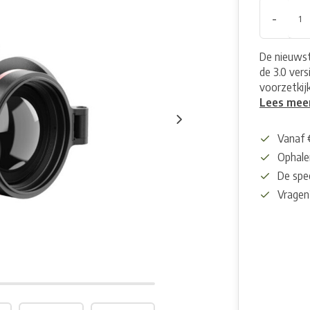
-
De nieuwst
de 3.0 ver
voorzetkijk
Lees mee
Vanaf 
Ophalen
De spec
Vragen