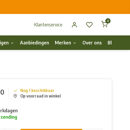
0
Klantenservice
igen
Aanbiedingen
Merken
Over ons
Blog
p
00
Nog 1 beschikbaar
Op voorraad in winkel
erkdagen
rzending