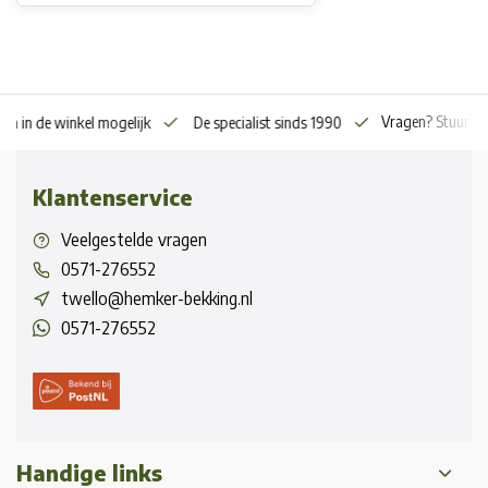
Vragen? Stuur o
en in de winkel mogelijk
De specialist sinds 1990
Klantenservice
Veelgestelde vragen
0571-276552
twello@hemker-bekking.nl
0571-276552
Handige links