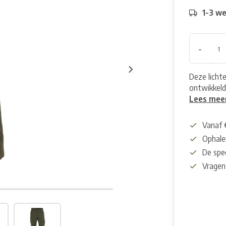
1-3 w
-
Deze licht
ontwikkeld
Lees mee
Vanaf 
Ophalen
De spec
Vragen