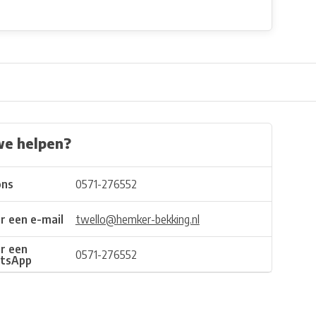
we helpen?
ons
0571-276552
r een e-mail
twello@hemker-bekking.nl
r een
0571-276552
tsApp