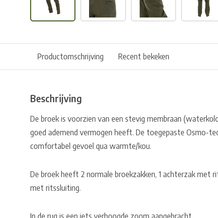
Productomschrijving
Recent bekeken
Beschrijving
De broek is voorzien van een stevig membraan (waterko
goed ademend vermogen heeft. De toegepaste Osmo-tech
comfortabel gevoel qua warmte/kou.
De broek heeft 2 normale broekzakken, 1 achterzak met ri
met ritssluiting.
In de rug is een iets verhoogde zoom aangebracht.