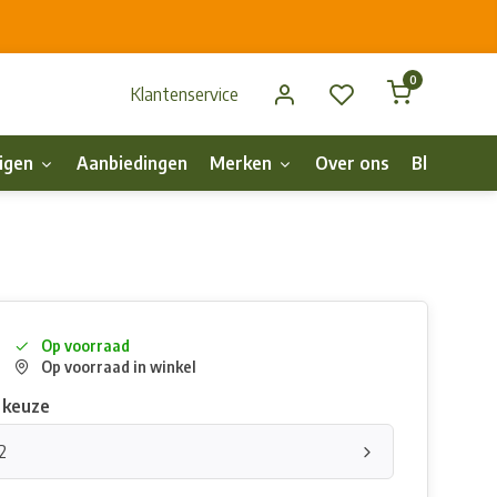
0
Klantenservice
igen
Aanbiedingen
Merken
Over ons
Blog
p
Op voorraad
Op voorraad in winkel
 keuze
2