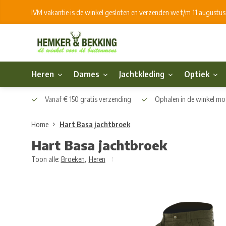
IVM vakantie is de winkel gesloten en verzenden we t/m 11 augustu
Heren
Dames
Jachtkleding
Optiek
Vanaf € 150 gratis verzending
Ophalen in de winkel mog
Home
Hart Basa jachtbroek
Hart Basa jachtbroek
Toon alle:
Broeken
,
Heren