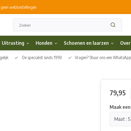
s geen webbestellingen
Uitrusting
Honden
Schoenen en laarzen
Over
elijk
De specialist sinds 1990
Vragen? Stuur ons een WhatsAp
79,95
Maak een
Maat : 5