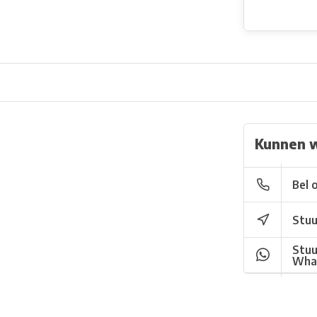
Kunnen 
Bel 
Stuu
Stuu
Wha