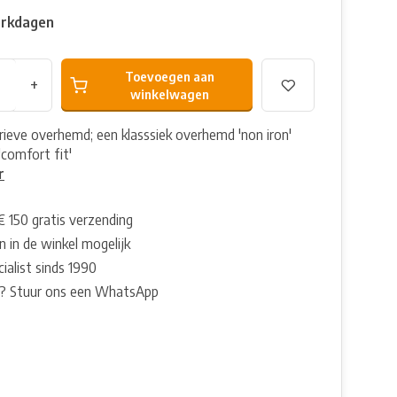
erkdagen
Toevoegen aan
+
winkelwagen
trieve overhemd; een klasssiek overhemd 'non iron'
'comfort fit'
r
€ 150 gratis verzending
 in de winkel mogelijk
ialist sinds 1990
? Stuur ons een WhatsApp