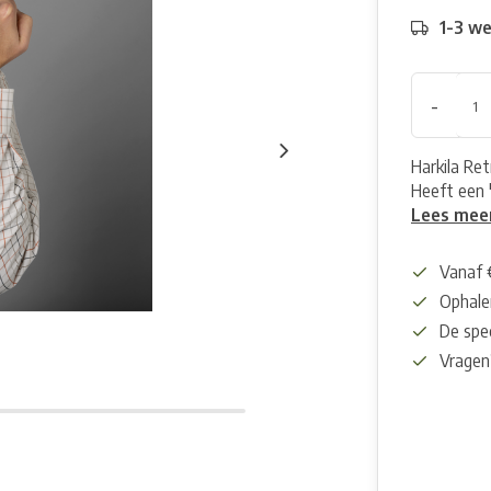
1-3 w
-
Harkila Re
Heeft een 
Lees mee
Vanaf 
Ophalen
De spec
Vragen