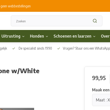
s geen webbestellingen
Uitrusting
Honden
Schoenen en laarzen
Over
elijk
De specialist sinds 1990
Vragen? Stuur ons een WhatsAp
stone w/White
99,95
Maak een
Maat : 