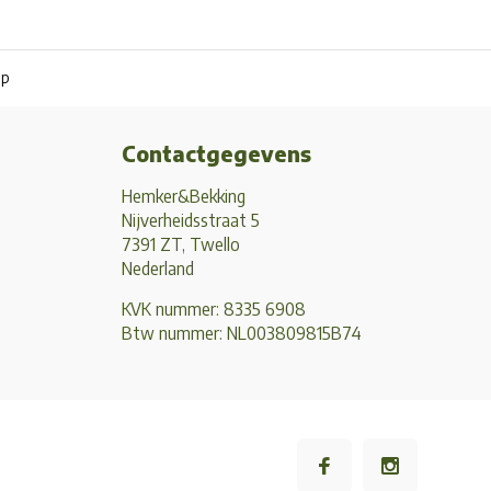
pp
Contactgegevens
Hemker&Bekking
Nijverheidsstraat 5
7391 ZT, Twello
Nederland
KVK nummer: 8335 6908
Btw nummer: NL003809815B74