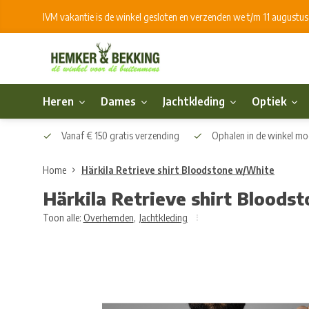
IVM vakantie is de winkel gesloten en verzenden we t/m 11 augustu
Heren
Dames
Jachtkleding
Optiek
Vanaf € 150 gratis verzending
Ophalen in de winkel mog
Home
Härkila Retrieve shirt Bloodstone w/White
Härkila Retrieve shirt Blood
Toon alle:
Overhemden
,
Jachtkleding