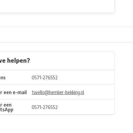
we helpen?
ons
0571-276552
r een e-mail
twello@hemker-bekking.nl
r een
0571-276552
tsApp