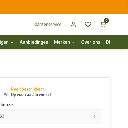
0
Klantenservice
igen
Aanbiedingen
Merken
Over ons
Blog
p
Nog 1 beschikbaar
Op voorraad in winkel
 keuze
XXL