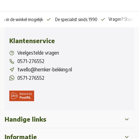
Vragen? Stuur o
en in de winkel mogelijk
De specialist sinds 1990
Klantenservice
Veelgestelde vragen
0571-276552
twello@hemker-bekking.nl
0571-276552
Handige links
Informatie