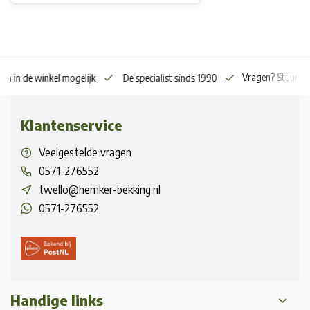
Vragen? Stuur o
en in de winkel mogelijk
De specialist sinds 1990
Klantenservice
Veelgestelde vragen
0571-276552
twello@hemker-bekking.nl
0571-276552
Handige links