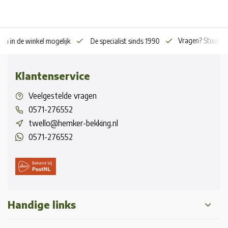
Vragen? Stuur o
en in de winkel mogelijk
De specialist sinds 1990
Klantenservice
Veelgestelde vragen
0571-276552
twello@hemker-bekking.nl
0571-276552
Handige links