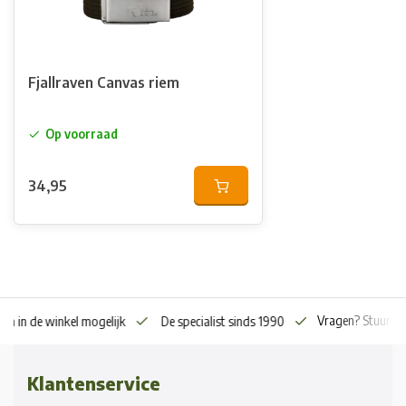
Fjallraven Canvas riem
Op voorraad
34,95
Vragen? Stuur o
en in de winkel mogelijk
De specialist sinds 1990
Klantenservice