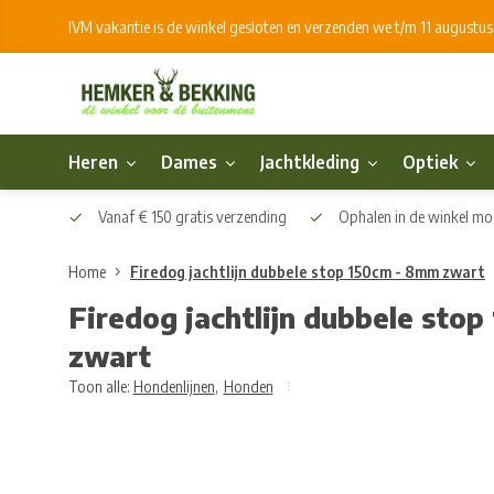
IVM vakantie is de winkel gesloten en verzenden we t/m 11 augustu
Heren
Dames
Jachtkleding
Optiek
Vanaf € 150 gratis verzending
Ophalen in de winkel mog
Home
Firedog jachtlijn dubbele stop 150cm - 8mm zwart
Firedog jachtlijn dubbele sto
zwart
Toon alle:
Hondenlijnen
,
Honden