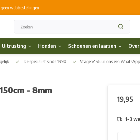
s geen webbestellingen
Uitrusting
Honden
Schoenen en laarzen
Over
elijk
De specialist sinds 1990
Vragen? Stuur ons een WhatsAp
p 150cm - 8mm
19,95
1-3 w