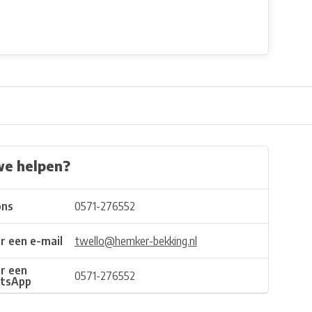
we helpen?
ons
0571-276552
r een e-mail
twello@hemker-bekking.nl
r een
0571-276552
tsApp