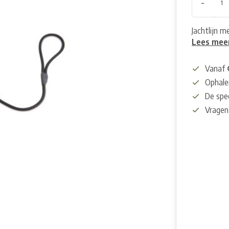
-
Jachtlijn 
Lees mee
Vanaf 
Ophalen
De spec
Vragen