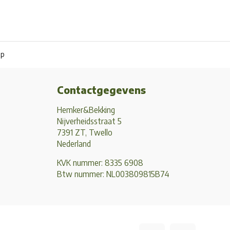
pp
Contactgegevens
Hemker&Bekking
Nijverheidsstraat 5
7391 ZT, Twello
Nederland
KVK nummer: 8335 6908
Btw nummer: NL003809815B74