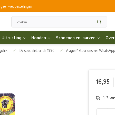
s geen webbestellingen
Uitrusting
Honden
Schoenen en laarzen
Over
elijk
De specialist sinds 1990
Vragen? Stuur ons een WhatsAp
16,95
1-3 w