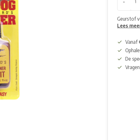
-
Geurstof vo
Lees mee
Vanaf 
Ophalen
De spec
Vragen