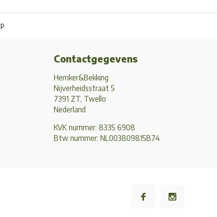
pp
Contactgegevens
Hemker&Bekking
Nijverheidsstraat 5
7391 ZT, Twello
Nederland
KVK nummer: 8335 6908
Btw nummer: NL003809815B74