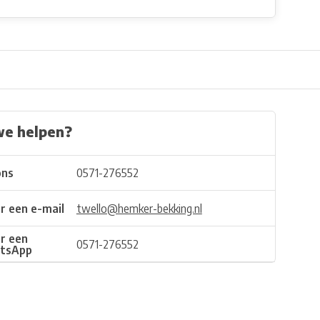
we helpen?
ons
0571-276552
r een e-mail
twello@hemker-bekking.nl
r een
0571-276552
tsApp