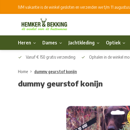
IVM vakantie is de winkel gesloten en verzenden we t/m 11 augustu
Heren
Dames
Jachtkleding
Optiek
Vanaf € 150 gratis verzending
Ophalen in de winkel mog
Home
dummy geurstof konijn
dummy geurstof konijn