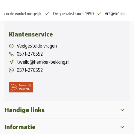
Vragen? Stuur o
en in de winkel mogelijk
De specialist sinds 1990
Klantenservice
Veelgestelde vragen
0571-276552
twello@hemker-bekking.nl
0571-276552
Handige links
Informatie