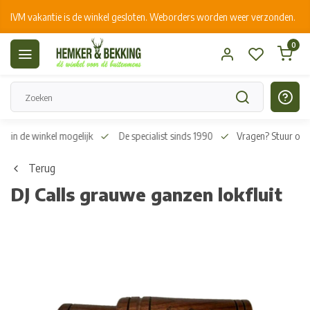
IVM vakantie is de winkel gesloten. Weborders worden weer verzonden.
0
n in de winkel mogelijk
De specialist sinds 1990
Vragen? Stuur on
Terug
DJ Calls grauwe ganzen lokfluit