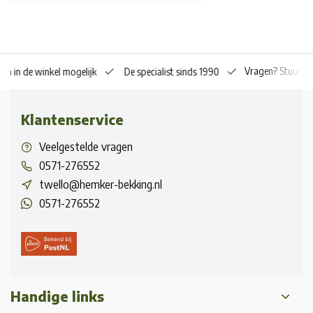
Vragen? Stuur o
en in de winkel mogelijk
De specialist sinds 1990
Klantenservice
Veelgestelde vragen
0571-276552
twello@hemker-bekking.nl
0571-276552
Handige links