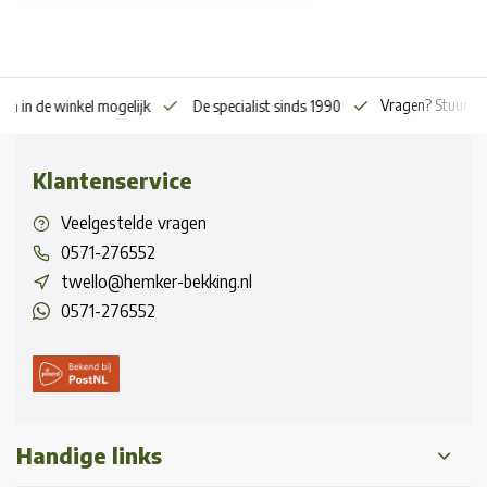
Vragen? Stuur o
en in de winkel mogelijk
De specialist sinds 1990
Klantenservice
Veelgestelde vragen
0571-276552
twello@hemker-bekking.nl
0571-276552
Handige links