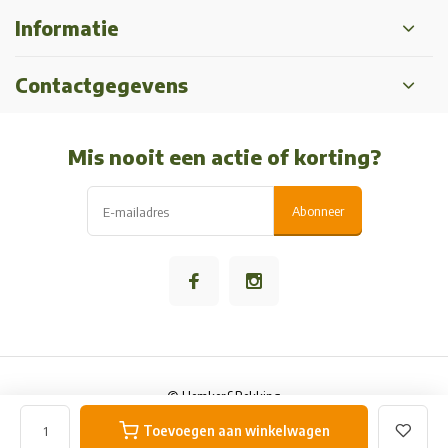
Informatie
Contactgegevens
Mis nooit een actie of korting?
Abonneer
© Hemker&Bekking
Algemene voorwaarden
Privacy Policy
Sitemap
Toevoegen aan winkelwagen