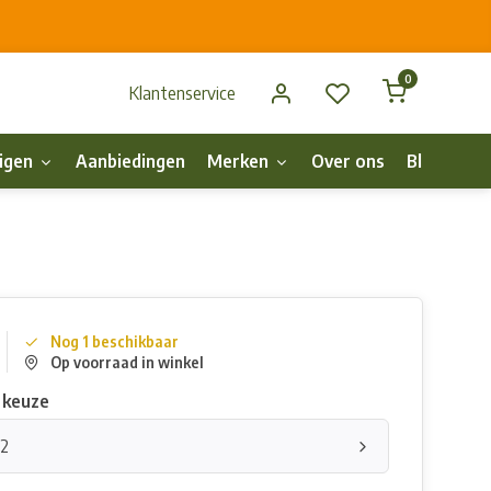
0
Klantenservice
igen
Aanbiedingen
Merken
Over ons
Blog
p
Nog 1 beschikbaar
Op voorraad in winkel
 keuze
42