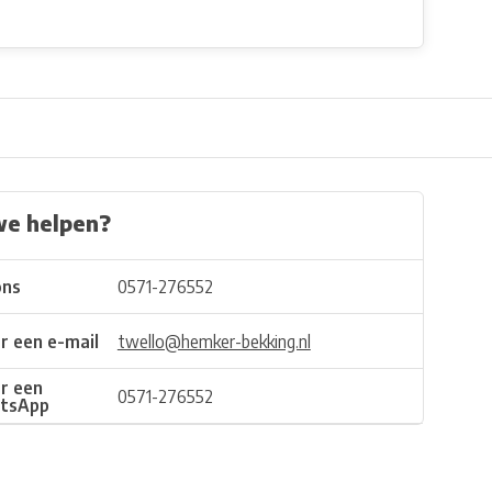
we helpen?
ons
0571-276552
r een e-mail
twello@hemker-bekking.nl
r een
0571-276552
tsApp