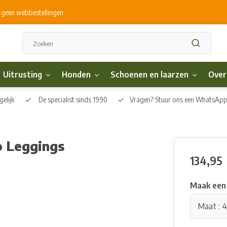
s geen webbestellingen
Uitrusting
Honden
Schoenen en laarzen
Over
elijk
De specialist sinds 1990
Vragen? Stuur ons een WhatsAp
o Leggings
134,95
Maak een
Maat : 