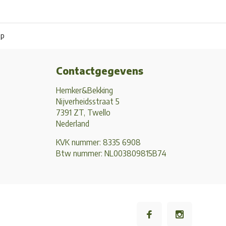
pp
Contactgegevens
Hemker&Bekking
Nijverheidsstraat 5
7391 ZT, Twello
Nederland
KVK nummer: 8335 6908
Btw nummer: NL003809815B74