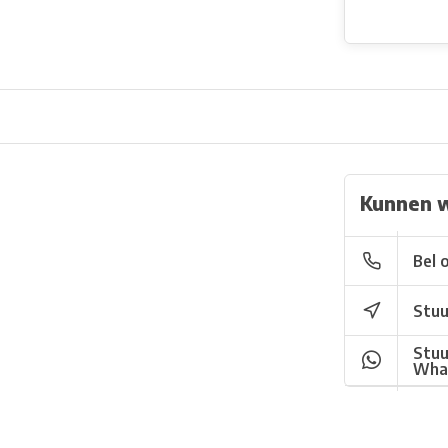
Kunnen 
Bel 
Stuu
Stuu
Wha