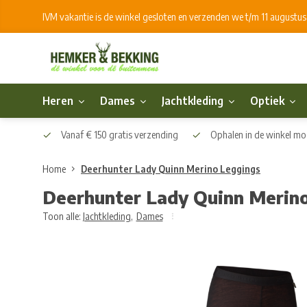
IVM vakantie is de winkel gesloten en verzenden we t/m 11 augustu
Heren
Dames
Jachtkleding
Optiek
Vanaf € 150 gratis verzending
Ophalen in de winkel mog
Home
Deerhunter Lady Quinn Merino Leggings
Deerhunter Lady Quinn Merin
Toon alle:
Jachtkleding
,
Dames