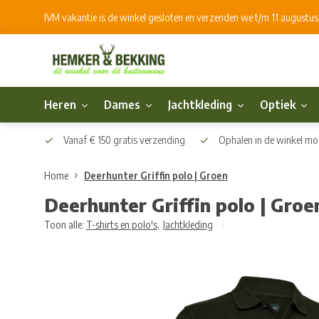
IVM vakantie is de winkel gesloten en verzenden we t/m 11 augustu
Heren
Dames
Jachtkleding
Optiek
Vanaf € 150 gratis verzending
Ophalen in de winkel mog
Home
Deerhunter Griffin polo | Groen
Deerhunter Griffin polo | Groe
Toon alle:
T-shirts en polo's
,
Jachtkleding