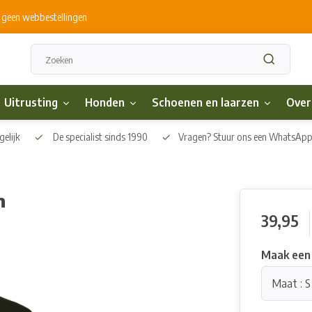
s geen webbestellingen
Uitrusting
Honden
Schoenen en laarzen
Over
elijk
De specialist sinds 1990
Vragen? Stuur ons een WhatsAp
n
39,95
Maak een
Maat : S