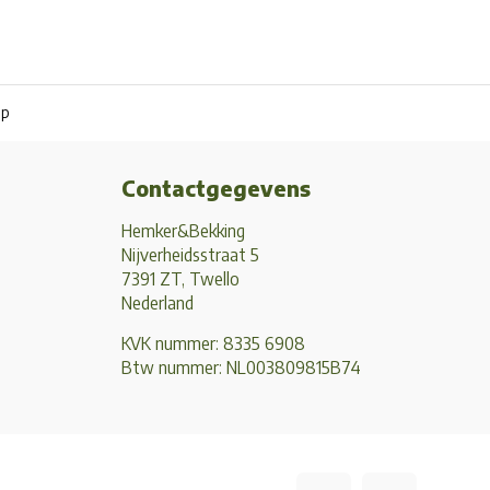
pp
Contactgegevens
Hemker&Bekking
Nijverheidsstraat 5
7391 ZT, Twello
Nederland
KVK nummer: 8335 6908
Btw nummer: NL003809815B74