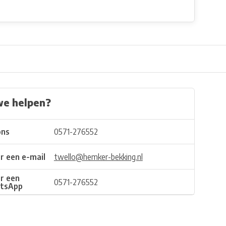
we helpen?
ons
0571-276552
r een e-mail
twello@hemker-bekking.nl
r een
0571-276552
tsApp