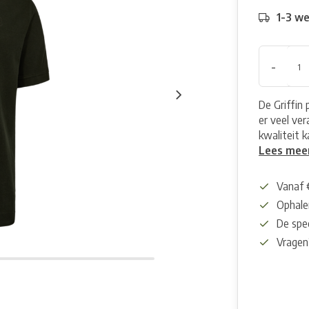
1-3 w
-
De Griffin 
er veel ve
kwaliteit 
Lees mee
Vanaf 
Ophalen
De spec
Vragen