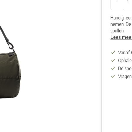
-
Handig; ee
nemen. De 
spullen.
Lees mee
Vanaf 
Ophalen
De spec
Vragen