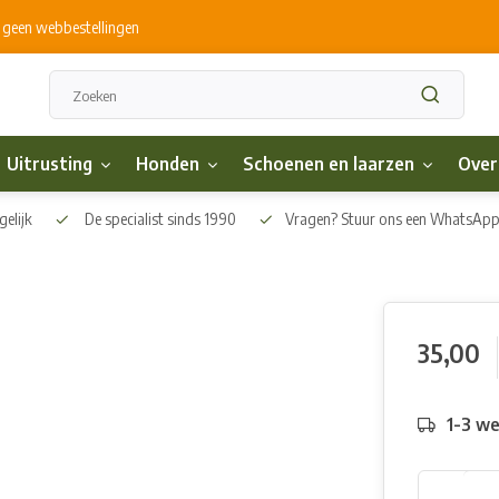
s geen webbestellingen
Uitrusting
Honden
Schoenen en laarzen
Over
elijk
De specialist sinds 1990
Vragen? Stuur ons een WhatsAp
35,00
1-3 w