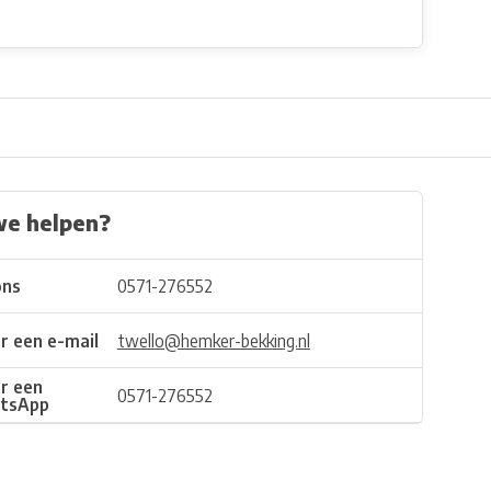
we helpen?
ons
0571-276552
r een e-mail
twello@hemker-bekking.nl
r een
0571-276552
tsApp