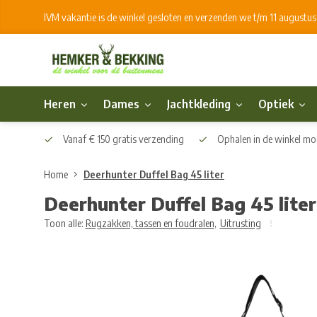
IVM vakantie is de winkel gesloten en verzenden we t/m 11 augustu
Heren
Dames
Jachtkleding
Optiek
Vanaf € 150 gratis verzending
Ophalen in de winkel mog
Home
Deerhunter Duffel Bag 45 liter
Deerhunter Duffel Bag 45 liter
Toon alle:
Rugzakken, tassen en foudralen
,
Uitrusting