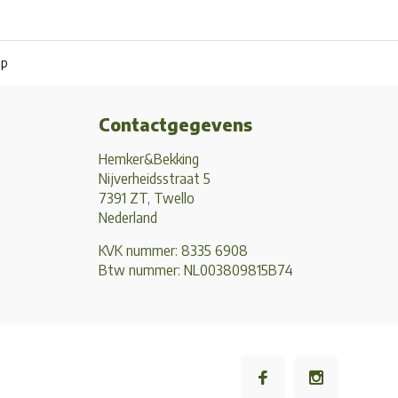
pp
Contactgegevens
Hemker&Bekking
Nijverheidsstraat 5
7391 ZT, Twello
Nederland
KVK nummer: 8335 6908
Btw nummer: NL003809815B74