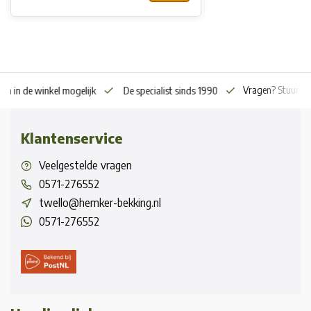
Vragen? Stuur o
en in de winkel mogelijk
De specialist sinds 1990
Klantenservice
Veelgestelde vragen
0571-276552
twello@hemker-bekking.nl
0571-276552